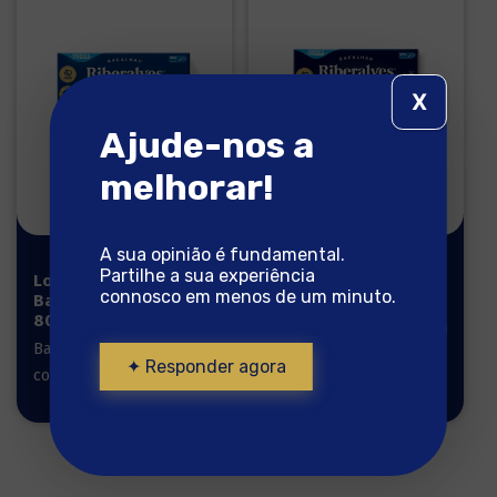
X
Ajude-nos a
melhorar!
A sua opinião é fundamental.
Partilhe a sua experiência
Lombos de
Lombos
connosco em menos de um minuto.
Bacalhau
Reserva
800g
Gourmet 1kg
Bacalhau pronto a
Bacalhau pronto a
✦ Responder agora
cozinhar
cozinhar