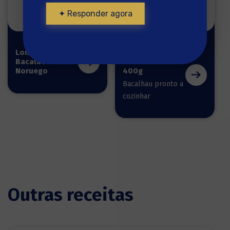
✦ Responder agora
Lomos de
Desfiado de
Bacalao
Bacalhau
Noruego
400g
Bacalhau pronto a
cozinhar
Outras receitas