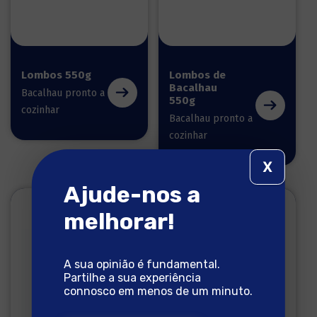
Lombos 550g
Lombos de
Bacalhau
Bacalhau pronto a
550g
cozinhar
Bacalhau pronto a
cozinhar
X
Ajude-nos a
melhorar!
A sua opinião é fundamental.
Partilhe a sua experiência
connosco em menos de um minuto.