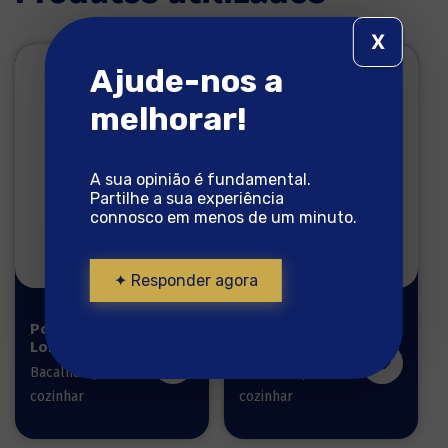
X
Ajude-nos a
melhorar!
A sua opinião é fundamental.
Partilhe a sua experiência
connosco em menos de um minuto.
✦ Responder agora
Posta do
Posta do
Lombo 750g
Lombo 500g
Bacalhau pronto a
Bacalhau pronto a
cozinhar
cozinhar