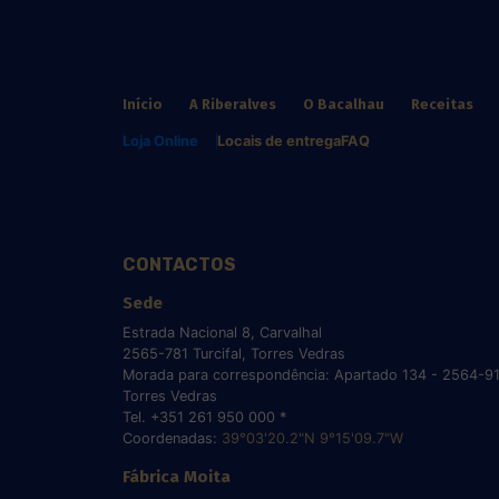
Início
A Riberalves
O Bacalhau
Receitas
Loja Online
Locais de entrega
FAQ
CONTACTOS
Sede
Estrada Nacional 8, Carvalhal
2565-781 Turcifal, Torres Vedras
Morada para correspondência: Apartado 134 - 2564-9
Torres Vedras
Tel. +351 261 950 000 *
Coordenadas:
39°03'20.2"N 9°15'09.7"W
Fábrica Moita