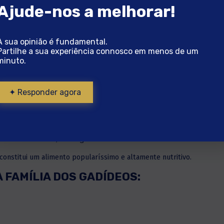
Ajude-nos a melhorar!
A sua opinião é fundamental.
Partilhe a sua experiência connosco em menos de um
minuto.
✦ Responder agora
icos e chega a medir 2 metros de comprimento.
 mares da Islândia, Noruega e Rússia.
constitui um alimento popularíssimo e altamente nutritivo.
FAMÍLIA DOS GADÍDEOS: