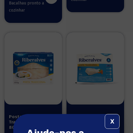
Bacalhau pronto a
cozinhar
Posta
Posta
X
Tradicional
Tradicional
800g
750g
Ajude-nos a