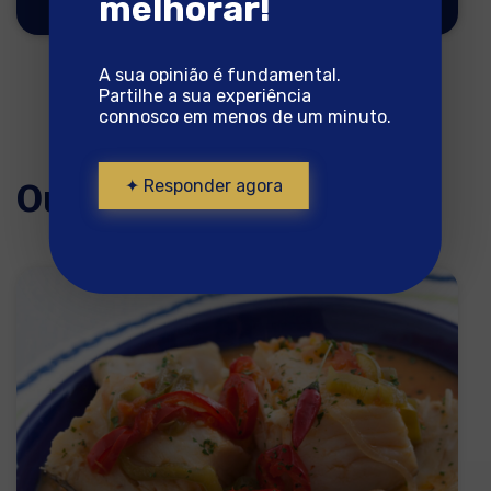
melhorar!
A sua opinião é fundamental.
Partilhe a sua experiência
connosco em menos de um minuto.
✦ Responder agora
Outras receitas