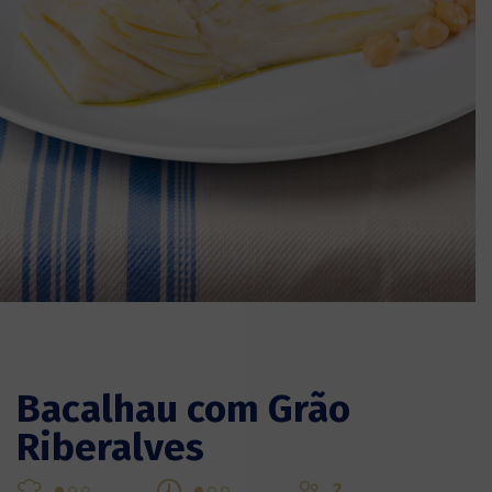
Bacalhau com Grão
Riberalves
2