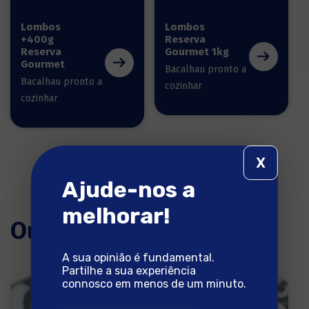
Lombos
Lombos
+400g
Reserva
Reserva
Gourmet 1kg
Gourmet
Bacalhau pronto a
Bacalhau pronto a
cozinhar
cozinhar
X
Ajude-nos a
melhorar!
Outras receitas
A sua opinião é fundamental.
Partilhe a sua experiência
connosco em menos de um minuto.