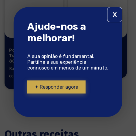
X
Ajude-nos a
melhorar!
Posta
Lombos 700g
Tradicional
A sua opinião é fundamental.
Bacalhau pronto a
800g
Partilhe a sua experiência
cozinhar
connosco em menos de um minuto.
Bacalhau pronto a
cozinhar
✦ Responder agora
Outras receitas