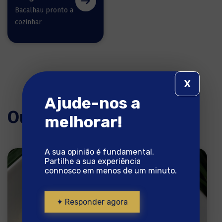
Bacalhau pronto a
cozinhar
X
Ajude-nos a
Outras receitas
melhorar!
A sua opinião é fundamental.
Partilhe a sua experiência
connosco em menos de um minuto.
✦ Responder agora